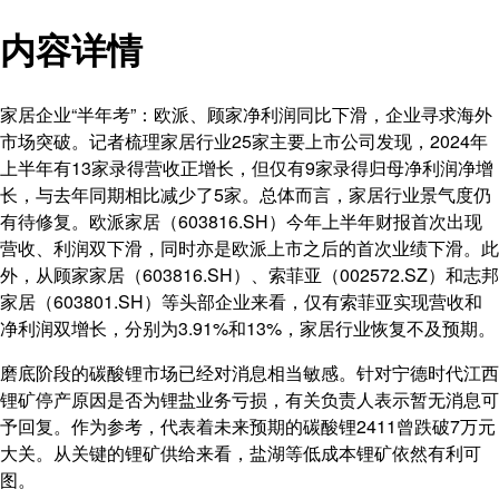
内容详情
家居企业“半年考”：欧派、顾家净利润同比下滑，企业寻求海外
市场突破。记者梳理家居行业25家主要上市公司发现，2024年
上半年有13家录得营收正增长，但仅有9家录得归母净利润净增
长，与去年同期相比减少了5家。总体而言，家居行业景气度仍
有待修复。欧派家居（603816.SH）今年上半年财报首次出现
营收、利润双下滑，同时亦是欧派上市之后的首次业绩下滑。此
外，从顾家家居（603816.SH）、索菲亚（002572.SZ）和志邦
家居（603801.SH）等头部企业来看，仅有索菲亚实现营收和
净利润双增长，分别为3.91%和13%，家居行业恢复不及预期。
磨底阶段的碳酸锂市场已经对消息相当敏感。针对宁德时代江西
锂矿停产原因是否为锂盐业务亏损，有关负责人表示暂无消息可
予回复。作为参考，代表着未来预期的碳酸锂2411曾跌破7万元
大关。从关键的锂矿供给来看，盐湖等低成本锂矿依然有利可
图。